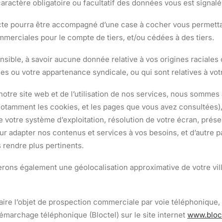
aractère obligatoire ou facultatif des données vous est signalé 
ecte pourra être accompagné d’une case à cocher vous permett
mmerciales pour le compte de tiers, et/ou cédées à des tiers.
ible, à savoir aucune donnée relative à vos origines raciales 
es ou votre appartenance syndicale, ou qui sont relatives à vot
e notre site web et de l’utilisation de nos services, nous sommes
notamment les cookies, et les pages que vous avez consultées), 
de votre système d’exploitation, résolution de votre écran, prés
ur adapter nos contenus et services à vos besoins, et d’autre pa
s rendre plus pertinents.
ons également une géolocalisation approximative de votre ville
 faire l’objet de prospection commerciale par voie téléphoniqu
démarchage téléphonique (Bloctel) sur le site internet
www.bloct