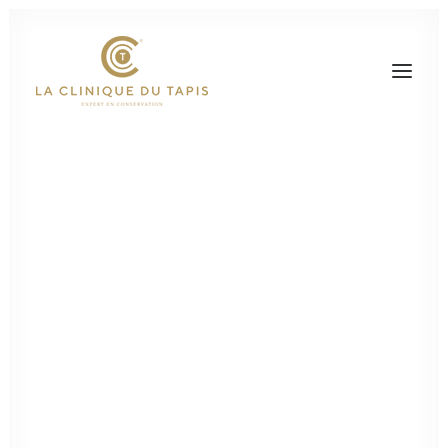
Presse
Actualité
Les motifs des tapis
d'Orient : conseils
pour une réparation
qui respecte leur