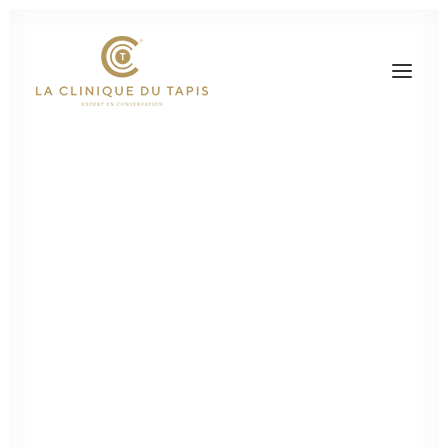
Presse
Actualité
Tapis ancien : que faire
en cas d'intempéries ?